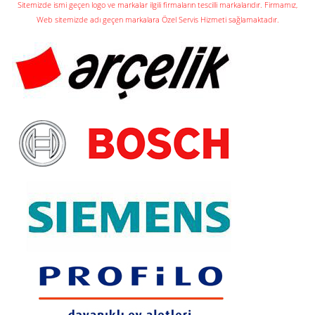
Sitemizde ismi geçen logo ve markalar ilgili firmaların tescilli markalarıdır. Firmamız,
Web sitemizde adı geçen markalara Özel Servis Hizmeti sağlamaktadır.