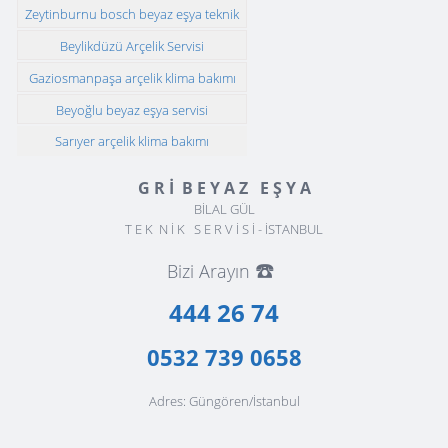
Zeytinburnu bosch beyaz eşya teknik
servisi
Beylikdüzü Arçelik Servisi
Gaziosmanpaşa arçelik klima bakımı
Beyoğlu beyaz eşya servisi
Sarıyer arçelik klima bakımı
G R İ B E Y A Z E Ş Y A
BİLAL GÜL
T E K N İ K S E R V İ S İ - İSTANBUL
☎️
Bizi Arayın
444 26 74
0532 739 0658
Adres: Güngören/İstanbul