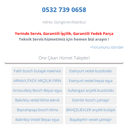
0532 739 0658
Adres: Güngören/İstanbul
Yerinde Servis, Garantili İşçilik, Garantili Yedek Parça
Teknik Servis hizmetimiz için hemen bizi arayın !
+Yorumunu Gönder
Öne Çıkan Hizmet Talepleri
Fatih bosch bulaşık makinesi
Esenyurt vestel buzdolabı
teknik servisi
teknik servisi
ARNAVUTKÖY ARÇELİK FIRIN
Esenyurt vestel beyaz eşya
ARIZASI VE MONTAJI
teknik servisi
Arnavutköy Bosch Beyaz eşya
Sultangazi arçelik buzdolabı
servisimiz
teknik servisi
Bakırköy vestel klima teknik
Esenler bosch çamaşır
servisi
makinesi teknik servisi
Bayrampaşa bosch klima
BAHÇELİEVLER arçelik bulaşık
arızası ve montajı
makinesi teknik servisi
Bakırköy Vestel Beyaz eşya
Başakşehir vestel çamaşır
servisimiz
makinesi teknik servisi