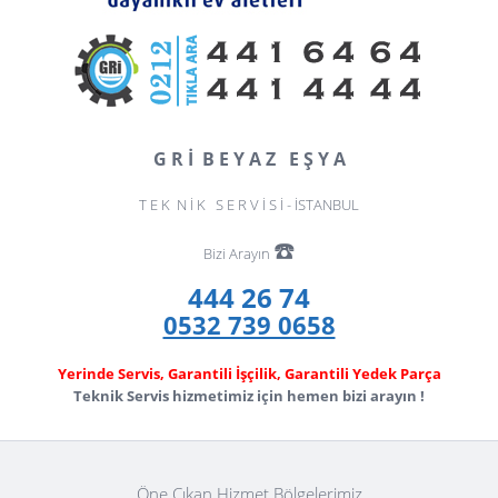
G R İ B E Y A Z E Ş Y A
T E K N İ K S E R V İ S İ - İSTANBUL
☎️
Bizi Arayın
444 26 74
0532 739 0658
Yerinde Servis, Garantili İşçilik, Garantili Yedek Parça
Teknik Servis hizmetimiz için hemen bizi arayın !
Öne Çıkan Hizmet Bölgelerimiz