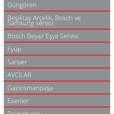
Güngören
Beşiktaş Arçelik, Bosch ve
Samsung servisi
Bosch Beyaz Eşya Servisi
Eyüp
Sarıyer
AVCILAR
Gaziosmanpaşa
Esenler
Zeytinburnu