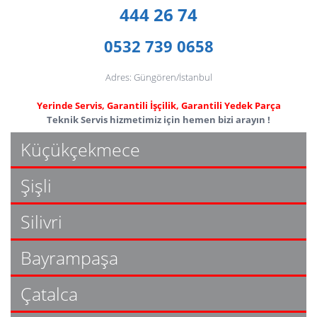
444 26 74
0532 739 0658
Adres: Güngören/İstanbul
Yerinde Servis, Garantili İşçilik, Garantili Yedek Parça
Teknik Servis hizmetimiz için hemen bizi arayın !
Küçükçekmece
Şişli
Silivri
Bayrampaşa
Çatalca