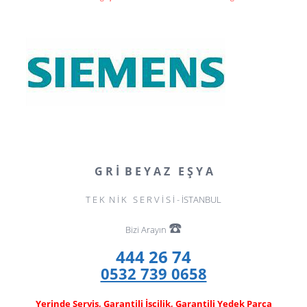
G R İ B E Y A Z E Ş Y A
T E K N İ K S E R V İ S İ - İSTANBUL
☎️
Bizi Arayın
444 26 74
0532 739 0658
Yerinde Servis, Garantili İşçilik, Garantili Yedek Parça