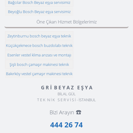
Bağcılar Bosch Beyaz eşya servisimiz
Beyoğlu Bosch Beyaz eşya servisimiz
Öne Çıkan Hizmet Bölgelerimiz
Zeytinburnu bosch beyaz eşya teknik
servisi
Küçükçekmece bosch buzdolabı teknik
servisi
Esenler vestel klima arızası ve montajı
Şişli bosch çamaşır makinesi teknik
servisi
Bakırköy vestel çamaşır makinesi teknik
servisi
G R İ B E Y A Z E Ş Y A
BİLAL GÜL
T E K N İ K S E R V İ S İ - İSTANBUL
☎️
Bizi Arayın
444 26 74