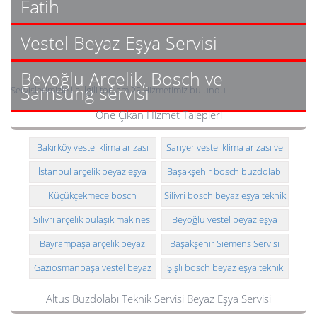
Fatih
Vestel Beyaz Eşya Servisi
Beyoğlu Arçelik, Bosch ve
Samsung servisi
Servislerimizle ile ilgili toplam 25 Hizmetimiz bulundu
Öne Çıkan Hizmet Talepleri
Bakırköy vestel klima arızası
Sarıyer vestel klima arızası ve
ve montajı
montajı
İstanbul arçelik beyaz eşya
Başakşehir bosch buzdolabı
arızası ve montajı
teknik servisi
Küçükçekmece bosch
Silivri bosch beyaz eşya teknik
buzdolabı teknik servisi
servisi
Silivri arçelik bulaşık makinesi
Beyoğlu vestel beyaz eşya
teknik servisi
teknik servisi
Bayrampaşa arçelik beyaz
Başakşehir Siemens Servisi
eşya teknik servisi
Gaziosmanpaşa vestel beyaz
Şişli bosch beyaz eşya teknik
eşya teknik servisi
servisi
Altus Buzdolabı Teknik Servisi Beyaz Eşya Servisi