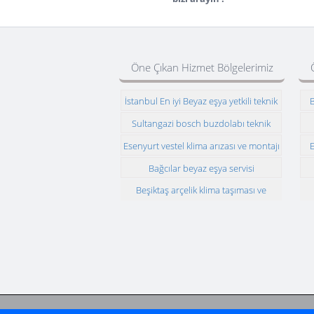
Öne Çıkan Hizmet Bölgelerimiz
İstanbul En iyi Beyaz eşya yetkili teknik
B
servisi
Sultangazi bosch buzdolabı teknik
servisi
Esenyurt vestel klima arızası ve montajı
E
Bağcılar beyaz eşya servisi
Beşiktaş arçelik klima taşıması ve
montajı