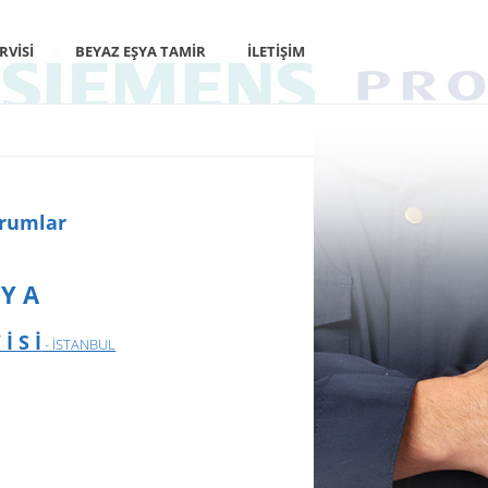
RVISI
BEYAZ EŞYA TAMIR
İLETIŞIM
orumlar
 Y A
İ S İ
- İSTANBUL