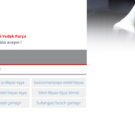
ili Yedek Parça
izi arayın !
i
 iyi Beyaz eşya
Gaziosmanpaşa vestel beyaz
eknik servisi
eşya teknik servisi
stel beyaz eşya
Silivri Beyaz Eşya Servisi
k servisi
Telefonu
estel çamaşır
Sultangazi bosch çamaşır
eknik servisi
makinesi teknik servisi