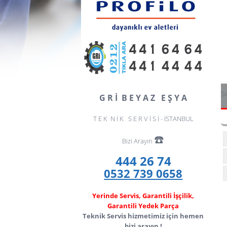
Se
G R İ B E Y A Z E Ş Y A
T E K N İ K S E R V İ S İ - İSTANBUL
☎️
Bizi Arayın
444 26 74
0532 739 0658
Yerinde Servis, Garantili İşçilik,
Garantili Yedek Parça
Teknik Servis hizmetimiz için hemen
bizi arayın !