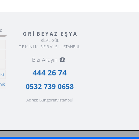
z
G R İ B E Y A Z E Ş Y A
BİLAL GÜL
T E K N İ K S E R V İ S İ - İSTANBUL
☎️
Bizi Arayın
444 26 74
isi
nik
0532 739 0658
Adres: Güngören/İstanbul