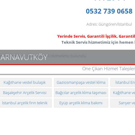
0532 739 0658
Adres: Güngören/İstanbul
Yerinde Servis, Garantili İşçilik, Garant
Teknik Servis hizmetimiz için hemen b
ARNAVUTKÖY
rvislerimizle ile ilgili toplam 1 Hizmetimiz bulundu
Öne Çıkan Hizmet Talepler
Kağıthane vestel bulaşık
Gaziosmanpaşa vestel klima
İstanbul En
makinesi teknik servisi
taşıması ve montajı
yetkili t
Başakşehir Arçelik Servisi
Bağcılar arçelik klima taşıması
Kağıthane ve
ve montajı
tekni
İstanbul arçelik fırın teknik
Eyüp arçelik klima bakımı
Sarıyer v
servisi
makinesi t