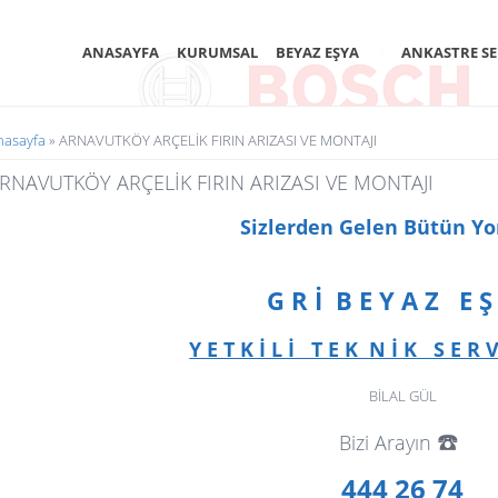
ANASAYFA
KURUMSAL
BEYAZ EŞYA
ANKASTRE SE
uradasınız
nasayfa
» ARNAVUTKÖY ARÇELİK FIRIN ARIZASI VE MONTAJI
RNAVUTKÖY ARÇELİK FIRIN ARIZASI VE MONTAJI
Sizlerden Gelen Bütün Y
G R İ B E Y A Z E Ş
Y E T K İ L İ T E K N İ K S E R V 
BİLAL GÜL
☎️
Bizi Arayın
444 26 74