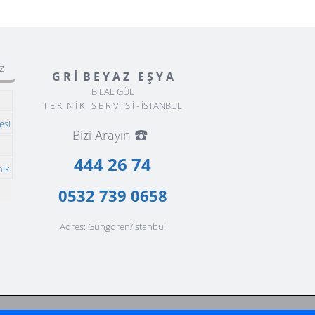
z
G R İ B E Y A Z E Ş Y A
BİLAL GÜL
T E K N İ K S E R V İ S İ - İSTANBUL
esi
☎️
Bizi Arayın
ı
444 26 74
nik
0532 739 0658
Adres: Güngören/İstanbul