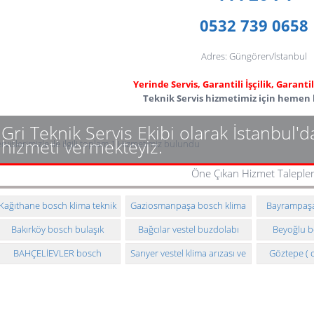
0532 739 0658
Adres: Güngören/İstanbul
Yerinde Servis, Garantili İşçilik, Garant
Teknik Servis hizmetimiz için hemen b
Gri Teknik Servis Ekibi olarak İstanbul'
hizmeti vermekteyiz.
rvislerimizle ile ilgili toplam 1 Hizmetimiz bulundu
Öne Çıkan Hizmet Talepler
Kağıthane bosch klima teknik
Gaziosmanpaşa bosch klima
Bayrampaşa 
servisi
arızası ve montajı
makinesi t
Bakırköy bosch bulaşık
Bağcılar vestel buzdolabı
Beyoğlu b
makinesi teknik servisi
teknik servisi
makinesi t
BAHÇELİEVLER bosch
Sarıyer vestel klima arızası ve
Göztepe ( 
çamaşır makinesi teknik
montajı
beyaz e
servisi