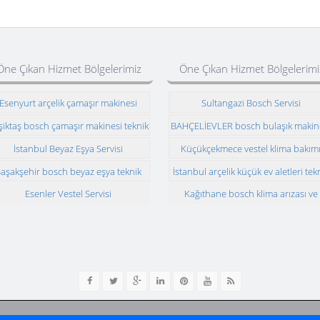
Öne Çıkan Hizmet Bölgelerimiz
Öne Çıkan Hizmet Bölgelerimi
Esenyurt arçelik çamaşır makinesi
Sultangazi Bosch Servisi
teknik servisi
şiktaş bosch çamaşır makinesi teknik
BAHÇELİEVLER bosch bulaşık makin
servisi
teknik servisi
İstanbul Beyaz Eşya Servisi
Küçükçekmece vestel klima bakım
aşakşehir bosch beyaz eşya teknik
İstanbul arçelik küçük ev aletleri tek
servisi
servisi
Esenler Vestel Servisi
Kağıthane bosch klima arızası ve
montajı