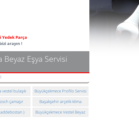
ili Yedek Parça
izi arayın !
da Beyaz Eşya Servisi
i
vestel bulaşık
Büyükçekmece Profilo Servisi
eknik servisi
osch çamaşır
Başakşehir arçelik klima
eknik servisi
taşıması ve montajı
caddebostan )
Büyükçekmece Vestel Beyaz
şya servisi
eşya servisimiz