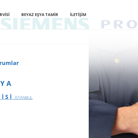
RVISI
BEYAZ EŞYA TAMIR
İLETIŞIM
orumlar
 Y A
İ S İ
- İSTANBUL