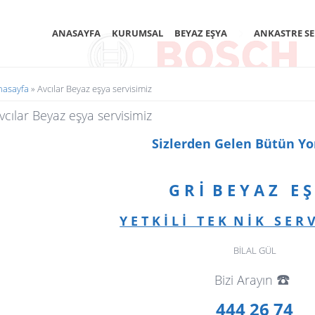
ANASAYFA
KURUMSAL
BEYAZ EŞYA
ANKASTRE SE
uradasınız
nasayfa
» Avcılar Beyaz eşya servisimiz
vcılar Beyaz eşya servisimiz
Sizlerden Gelen Bütün Y
G R İ B E Y A Z E Ş
Y E T K İ L İ T E K N İ K S E R V 
BİLAL GÜL
☎️
Bizi Arayın
444 26 74