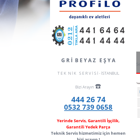
G R İ B E Y A Z E Ş Y A
Se
T E K N İ K S E R V İ S İ - İSTANBUL
☎️
Bizi Arayın
444 26 74
0532 739 0658
Yerinde Servis, Garantili İşçilik,
Garantili Yedek Parça
Teknik Servis hizmetimiz için hemen
bizi arayın !