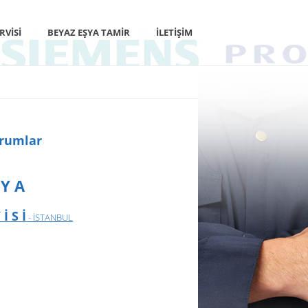
RVISI
BEYAZ EŞYA TAMIR
İLETIŞIM
orumlar
 Y A
İ S İ
- İSTANBUL