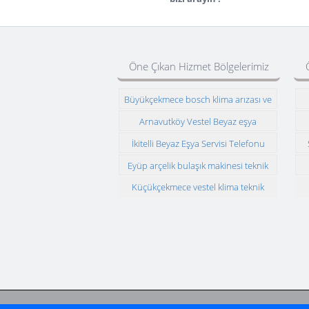
Öne Çıkan Hizmet Bölgelerimiz
Büyükçekmece bosch klima arızası ve
montajı
Arnavutköy Vestel Beyaz eşya
servisimiz
İkitelli Beyaz Eşya Servisi Telefonu
Eyüp arçelik bulaşık makinesi teknik
servisi
Küçükçekmece vestel klima teknik
servisi