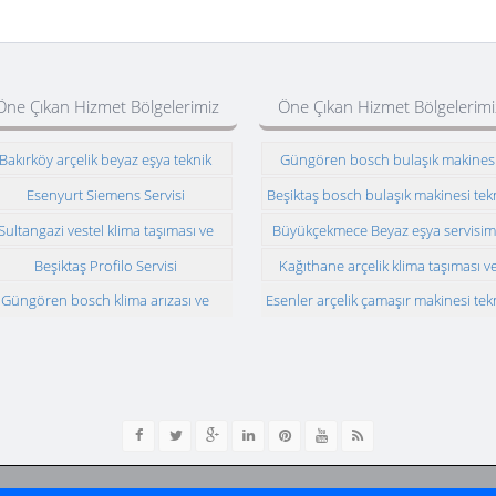
Öne Çıkan Hizmet Bölgelerimiz
Öne Çıkan Hizmet Bölgelerimi
Bakırköy arçelik beyaz eşya teknik
Güngören bosch bulaşık makines
servisi
teknik servisi
Esenyurt Siemens Servisi
Beşiktaş bosch bulaşık makinesi tek
servisi
Sultangazi vestel klima taşıması ve
Büyükçekmece Beyaz eşya servisim
montajı
Beşiktaş Profilo Servisi
Kağıthane arçelik klima taşıması v
montajı
Güngören bosch klima arızası ve
Esenler arçelik çamaşır makinesi tek
montajı
servisi