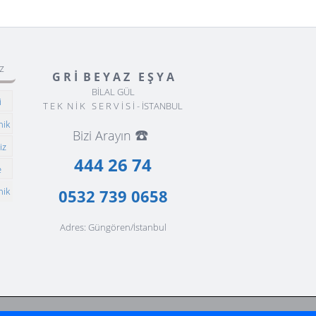
z
G R İ B E Y A Z E Ş Y A
BİLAL GÜL
i
T E K N İ K S E R V İ S İ - İSTANBUL
nik
☎️
Bizi Arayın
iz
444 26 74
e
nik
0532 739 0658
Adres: Güngören/İstanbul