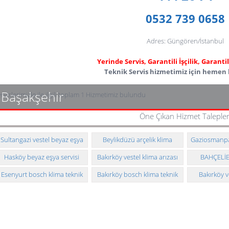
0532 739 0658
Adres: Güngören/İstanbul
Yerinde Servis, Garantili İşçilik, Garant
Teknik Servis hizmetimiz için hemen b
Başakşehir
rvislerimizle ile ilgili toplam 1 Hizmetimiz bulundu
Öne Çıkan Hizmet Talepler
Sultangazi vestel beyaz eşya
Beylikdüzü arçelik klima
Gaziosmanpa
teknik servisi
teknik servisi
eşya tek
Hasköy beyaz eşya servisi
Bakırköy vestel klima arızası
BAHÇELİE
ve montajı
buzdolabı 
Esenyurt bosch klima teknik
Bakırköy bosch klima teknik
Bakırköy v
servisi
servisi
makinesi t