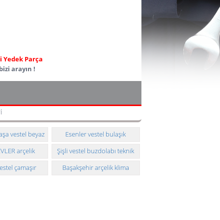
ili Yedek Parça
izi arayın !
i
şa vestel beyaz
Esenler vestel bulaşık
nik servisi
makinesi teknik servisi
VLER arçelik
Şişli vestel buzdolabı teknik
teknik servisi
servisi
estel çamaşır
Başakşehir arçelik klima
eknik servisi
taşıması ve montajı