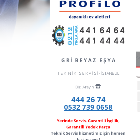
Se
G R İ B E Y A Z E Ş Y A
T E K N İ K S E R V İ S İ - İSTANBUL
☎️
Bizi Arayın
444 26 74
0532 739 0658
Yerinde Servis, Garantili İşçilik,
Garantili Yedek Parça
Teknik Servis hizmetimiz için hemen
bizi arayın !