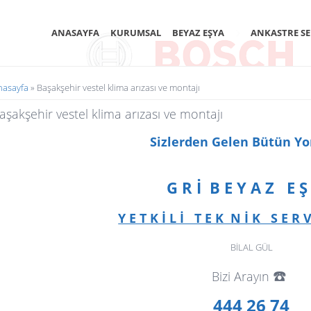
ANASAYFA
KURUMSAL
BEYAZ EŞYA
ANKASTRE SE
uradasınız
nasayfa
» Başakşehir vestel klima arızası ve montajı
aşakşehir vestel klima arızası ve montajı
Sizlerden Gelen Bütün Y
G R İ B E Y A Z E Ş
Y E T K İ L İ T E K N İ K S E R V 
BİLAL GÜL
☎️
Bizi Arayın
444 26 74