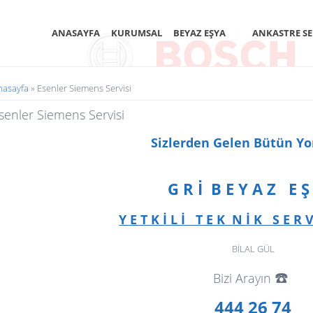
ANASAYFA
KURUMSAL
BEYAZ EŞYA
ANKASTRE SE
uradasınız
nasayfa
» Esenler Siemens Servisi
senler Siemens Servisi
Sizlerden Gelen Bütün Y
G R İ B E Y A Z E Ş
Y E T K İ L İ T E K N İ K S E R V 
BİLAL GÜL
☎️
Bizi Arayın
444 26 74