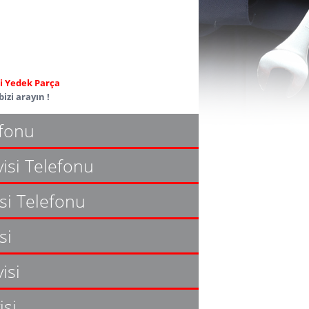
ili Yedek Parça
izi arayın !
efonu
isi Telefonu
si Telefonu
si
isi
isi