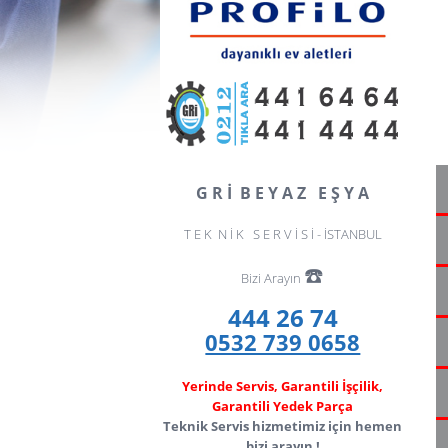
G R İ B E Y A Z E Ş Y A
T E K N İ K S E R V İ S İ - İSTANBUL
☎️
Bizi Arayın
444 26 74
0532 739 0658
Yerinde Servis, Garantili İşçilik,
Garantili Yedek Parça
Teknik Servis hizmetimiz için hemen
bizi arayın !