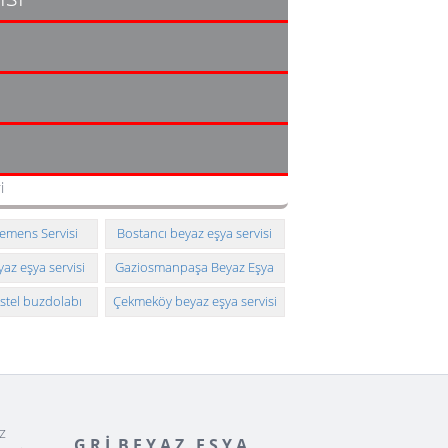
i
iemens Servisi
Bostancı beyaz eşya servisi
yaz eşya servisi
Gaziosmanpaşa Beyaz Eşya
Servisi Telefonu
stel buzdolabı
Çekmeköy beyaz eşya servisi
k servisi
z
G R İ B E Y A Z E Ş Y A