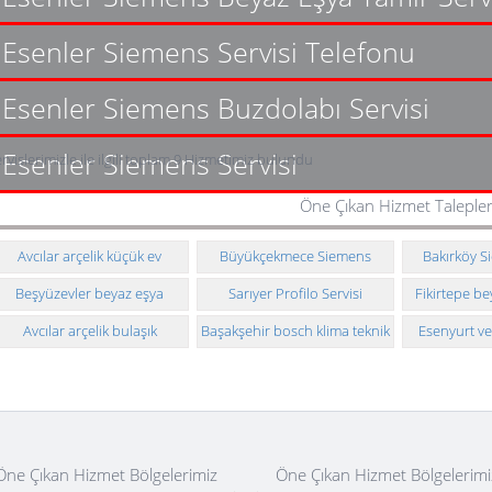
Esenler Siemens Servisi Telefonu
Esenler Siemens Buzdolabı Servisi
Esenler Siemens Servisi
rvislerimizle ile ilgili toplam 9 Hizmetimiz bulundu
Öne Çıkan Hizmet Talepler
Avcılar arçelik küçük ev
Büyükçekmece Siemens
Bakırköy S
aletleri teknik servisi
Servisi
Beşyüzevler beyaz eşya
Sarıyer Profilo Servisi
Fikirtepe be
servisi
Avcılar arçelik bulaşık
Başakşehir bosch klima teknik
Esenyurt ve
makinesi teknik servisi
servisi
tekni
Öne Çıkan Hizmet Bölgelerimiz
Öne Çıkan Hizmet Bölgelerimi