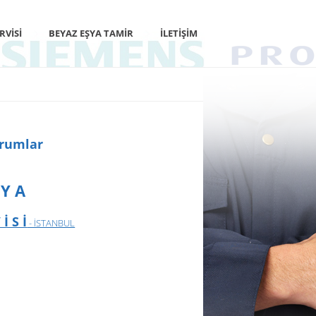
RVISI
BEYAZ EŞYA TAMIR
İLETIŞIM
orumlar
 Y A
İ S İ
- İSTANBUL