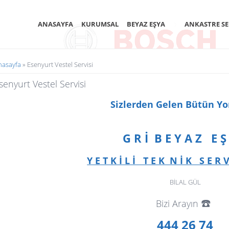
ANASAYFA
KURUMSAL
BEYAZ EŞYA
ANKASTRE SE
uradasınız
nasayfa
» Esenyurt Vestel Servisi
senyurt Vestel Servisi
Sizlerden Gelen Bütün Y
G R İ B E Y A Z E Ş
Y E T K İ L İ T E K N İ K S E R V 
BİLAL GÜL
☎️
Bizi Arayın
444 26 74