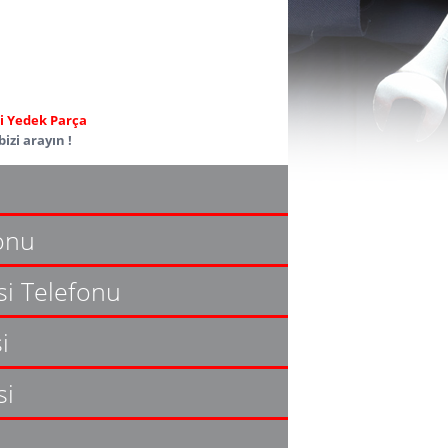
ili Yedek Parça
izi arayın !
fonu
si Telefonu
i
si