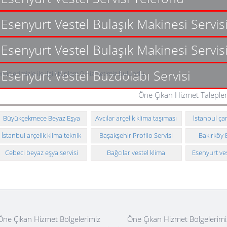
Esenyurt Vestel Bulaşık Makinesi Servis
Esenyurt Vestel Bulaşık Makinesi Servis
Esenyurt Vestel Buzdolabı Servisi
rvislerimizle ile ilgili toplam 9 Hizmetimiz bulundu
Öne Çıkan Hizmet Talepler
Büyükçekmece Beyaz Eşya
Avcılar arçelik klima taşıması
İstanbul ça
Servisi Telefonu
ve montajı
arızası
İstanbul arçelik klima teknik
Başakşehir Profilo Servisi
Bakırköy 
servisi
Cebeci beyaz eşya servisi
Bağcılar vestel klima
Esenyurt ve
demontaj montaj
tekni
Öne Çıkan Hizmet Bölgelerimiz
Öne Çıkan Hizmet Bölgelerimi