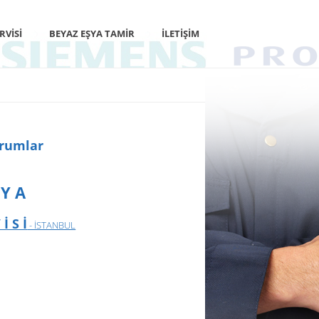
RVISI
BEYAZ EŞYA TAMIR
İLETIŞIM
orumlar
 Y A
İ S İ
- İSTANBUL