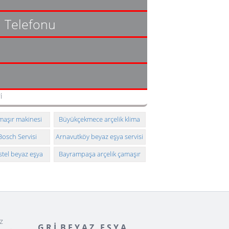
i Telefonu
i
i
maşır makinesi
Büyükçekmece arçelik klima
 ve montajı
taşıması ve montajı
Bosch Servisi
Arnavutköy beyaz eşya servisi
stel beyaz eşya
Bayrampaşa arçelik çamaşır
k servisi
makinesi teknik servisi
z
G R İ B E Y A Z E Ş Y A