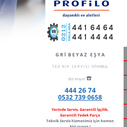
G R İ B E Y A Z E Ş Y A
T E K N İ K S E R V İ S İ - İSTANBUL
☎️
Bizi Arayın
444 26 74
0532 739 0658
Yerinde Servis, Garantili İşçilik,
Garantili Yedek Parça
Teknik Servis hizmetimiz için hemen
bizi arayın !