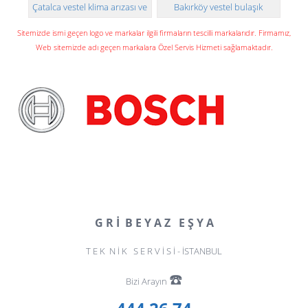
Çatalca vestel klima arızası ve
Bakırköy vestel bulaşık
montajı
makinesi teknik servisi
Sitemizde ismi geçen logo ve markalar ilgili firmaların tescilli markalarıdır. Firmamız,
Web sitemizde adı geçen markalara Özel Servis Hizmeti sağlamaktadır.
G R İ B E Y A Z E Ş Y A
T E K N İ K S E R V İ S İ - İSTANBUL
☎️
Bizi Arayın