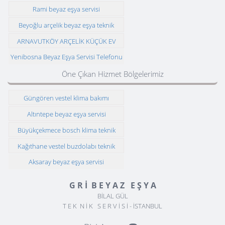
Telefonu
Rami beyaz eşya servisi
Beyoğlu arçelik beyaz eşya teknik
servisi
ARNAVUTKÖY ARÇELİK KÜÇÜK EV
ALETLERİ TEKNİK SERVİSİ
Yenibosna Beyaz Eşya Servisi Telefonu
Öne Çıkan Hizmet Bölgelerimiz
Güngören vestel klima bakımı
Altıntepe beyaz eşya servisi
Büyükçekmece bosch klima teknik
servisi
Kağıthane vestel buzdolabı teknik
servisi
Aksaray beyaz eşya servisi
G R İ B E Y A Z E Ş Y A
BİLAL GÜL
T E K N İ K S E R V İ S İ - İSTANBUL