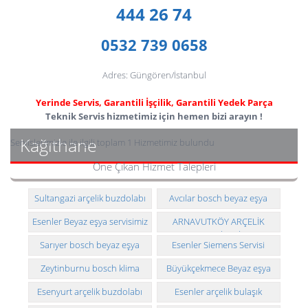
444 26 74
0532 739 0658
Adres: Güngören/İstanbul
Yerinde Servis, Garantili İşçilik, Garantili Yedek Parça
Teknik Servis hizmetimiz için hemen bizi arayın !
Kağıthane
Servislerimizle ile ilgili toplam 1 Hizmetimiz bulundu
Öne Çıkan Hizmet Talepleri
Sultangazi arçelik buzdolabı
Avcılar bosch beyaz eşya
teknik servisi
Esenler Beyaz eşya servisimiz
ARNAVUTKÖY ARÇELİK
ÇAMAŞIR MAKİNESİ ARIZASI
Sarıyer bosch beyaz eşya
Esenler Siemens Servisi
VE MONTAJI
teknik servisi
Zeytinburnu bosch klima
Büyükçekmece Beyaz eşya
teknik servisi
servisimiz
Esenyurt arçelik buzdolabı
Esenler arçelik bulaşık
teknik servisi
makinesi teknik servisi