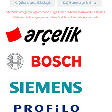
Kağıthane arçelik bulaşık
Kağıthane arçelik klima
makinesi teknik servisi
taşıması ve montajı
Sitemizde ismi geçen logo ve markalar ilgili firmaların tescilli markalarıdır. Firmamız,
Web sitemizde adı geçen markalara Özel Servis Hizmeti sağlamaktadır.