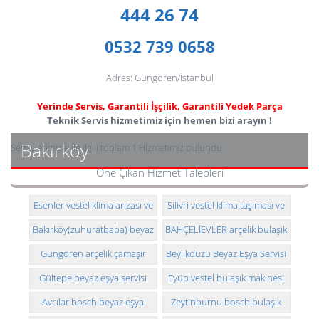
444 26 74
0532 739 0658
Adres: Güngören/İstanbul
Yerinde Servis, Garantili İşçilik, Garantili Yedek Parça
Teknik Servis hizmetimiz için hemen bizi arayın !
Bakırköy
Servislerimizle ile ilgili toplam 1 Hizmetimiz bulundu
Öne Çıkan Hizmet Talepleri
Esenler vestel klima arızası ve
Silivri vestel klima taşıması ve
montajı
montajı
Bakırköy(zuhuratbaba) beyaz
BAHÇELİEVLER arçelik bulaşık
eşya servisi
makinesi teknik servisi
Güngören arçelik çamaşır
Beylikdüzü Beyaz Eşya Servisi
makinesi teknik servisi
Telefonu
Gültepe beyaz eşya servisi
Eyüp vestel bulaşık makinesi
teknik servisi
Avcılar bosch beyaz eşya
Zeytinburnu bosch bulaşık
makinesi teknik servisi