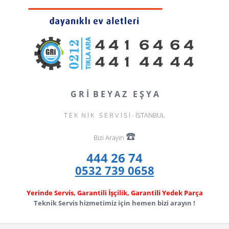
G R İ B E Y A Z E Ş Y A
T E K N İ K S E R V İ S İ - İSTANBUL
☎️
Bizi Arayın
444 26 74
0532 739 0658
Yerinde Servis, Garantili İşçilik, Garantili Yedek Parça
Teknik Servis hizmetimiz için hemen bizi arayın !