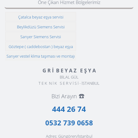
Öne Çıkan Hizmet Bölgelerimiz
Çatalca beyaz eşya servisi
Beylikdüzü Siemens Servisi
Sarıyer Siemens Servisi
Göztepe ( caddebostan ) beyaz eşya
servisi
Sarıyer vestel klima taşıması ve montajı
G R İ B E Y A Z E Ş Y A
BİLAL GÜL
T E K N İ K S E R V İ S İ - İSTANBUL
☎️
Bizi Arayın
444 26 74
0532 739 0658
Adres: Güngören/İstanbul