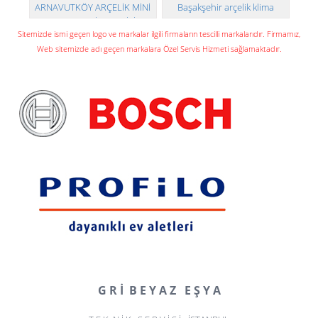
ARNAVUTKÖY ARÇELİK MİNİ
Başakşehir arçelik klima
FIRIN TEKNİK SERVİSİ
teknik servisi
Sitemizde ismi geçen logo ve markalar ilgili firmaların tescilli markalarıdır. Firmamız,
Web sitemizde adı geçen markalara Özel Servis Hizmeti sağlamaktadır.
G R İ B E Y A Z E Ş Y A