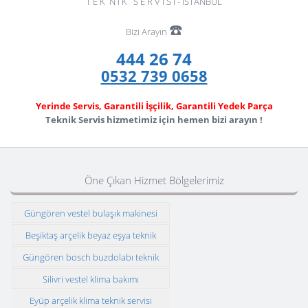
T E K N İ K S E R V İ S İ - İSTANBUL
☎️
Bizi Arayın
444 26 74
0532 739 0658
Yerinde Servis, Garantili İşçilik, Garantili Yedek Parça
Teknik Servis hizmetimiz için hemen bizi arayın !
Öne Çıkan Hizmet Bölgelerimiz
Güngören vestel bulaşık makinesi
teknik servisi
Beşiktaş arçelik beyaz eşya teknik
servisi
Güngören bosch buzdolabı teknik
servisi
Silivri vestel klima bakımı
Eyüp arçelik klima teknik servisi