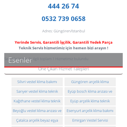
444 26 74
0532 739 0658
Adres: Güngören/İstanbul
Yerinde Servis, Garantili İşçilik, Garantili Yedek Parça
Teknik Servis hizmetimiz için hemen bizi arayın !
Esenler
Servislerimizle ile ilgili toplam 1 Hizmetimiz bulundu
Öne Çıkan Hizmet Talepleri
Silivri vestel klima bakımı
Güngören arçelik klima
taşıması ve montajı
Sarıyer vestel klima teknik
Eyüp bosch klima arızası ve
servisi
montajı
Kağıthane vestel klima teknik
Eyüp arçelik klima teknik
servisi
servisi
Beyoğlu vestel klima arızası ve
Esenyurt arçelik klima bakımı
montajı
Çatalca arçelik beyaz eşya
Emirgan Vestel Servisi
teknik servisi