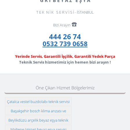
G R İ B E Y A Z E Ş Y A
T E K N İ K S E R V İ S İ - İSTANBUL
☎️
Bizi Arayın
444 26 74
0532 739 0658
Yerinde Servis, Garantili İşçilik, Garantili Yedek Parça
Teknik Servis hizmetimiz için hemen bizi arayın !
Öne Çıkan Hizmet Bölgelerimiz
Çatalca vestel buzdolabı teknik servisi
Başakşehir bosch klima arızası ve
montajı
Beylikdüzü arçelik beyaz eşya teknik
servisi
Maltepe (girne) beyaz eşya servisi