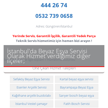
444 26 74
0532 739 0658
Adres: Güngören/İstanbul
Yerinde Servis, Garantili İşçilik, Garantili Yedek Parça
Teknik Servis hizmetimiz için hemen bizi arayın !
İstanbul'da Beyaz Eşya Servisi
Olarak Hizmet verdiğimiz diğer
ilçeler;
Servislerimizle ile ilgili toplam 1 Hizmetimiz bulundu
Öne Çıkan Hizmet Talepleri
Sefaköy Beyaz Eşya Servisi
Kartal beyaz eşya servisi
Telefonu
Esenler Arçelik Servisi
Bayrampaşa Beyaz Eşya
Servisi Telefonu
Kağıthane arçelik buzdolabı
Sarıyer bosch beyaz eşya
teknik servisi
teknik servisi
İstanbul Vestel çamaşır
Fatih Bosch Servisi