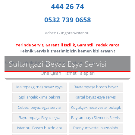
444 26 74
0532 739 0658
Adres: Güngören/İstanbul
Yerinde Servis, Garantili İşçilik, Garantili Yedek Parça
Teknik Servis hizmetimiz için hemen bizi arayın !
Sultangazi Beyaz Eşya Servisi
Servislerimizle ile ilgili toplam 1 Hizmetimiz bulundu
Öne Çıkan Hizmet Talepleri
Maltepe (girne) beyaz eşya
Bayrampaşa bosch beyaz
servisi
eşya teknik servisi
Şişli arçelik klima bakımı
Kartal beyaz eşya servisi
Cebeci beyaz eşya servisi
Küçükçekmece vestel bulaşık
makinesi teknik servisi
Bayrampaşa Beyaz eşya
Bayrampaşa Siemens Servisi
servisimiz
İstanbul Bosch buzdolabı
Esenyurt vestel buzdolabı
teknik servisi
teknik servisi