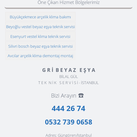
Öne Çıkan Hizmet Bölgelerimiz
Büyükçekmece arçelik klima bakımı
Beyoğlu vestel beyaz eşya teknik servisi
Esenyurt vestel klima teknik servisi
Silivri bosch beyaz eşya teknik servisi
Avcılar arçelik klima demontaj montaj
G R İ B E Y A Z E Ş Y A
BİLAL GÜL
T E K N İ K S E R V İ S İ - İSTANBUL
☎️
Bizi Arayın
444 26 74
0532 739 0658
Adres: Güngören/İstanbul