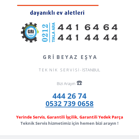
G R İ B E Y A Z E Ş Y A
T E K N İ K S E R V İ S İ - İSTANBUL
☎️
Bizi Arayın
444 26 74
0532 739 0658
Yerinde Servis, Garantili İşçilik, Garantili Yedek Parça
Teknik Servis hizmetimiz için hemen bizi arayın !