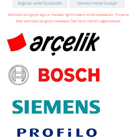
Bağcılar vestel buzdolabı
İstanbul Vestel bulaşık
teknik servisi
makinesi teknik servisi
Sitemizde ismi geçen logo ve markalar ilgili firmaların tescilli markalarıdır. Firmamız,
Web sitemizde adı geçen markalara Özel Servis Hizmeti sağlamaktadır.